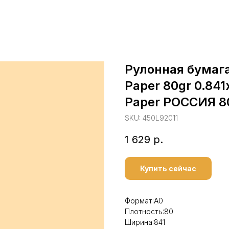
Рулонная бумага
Paper 80gr 0.84
Paper РОССИЯ 8
SKU:
450L92011
1 629
р.
Купить сейчас
Формат:А0
Плотность:80
Ширина:841