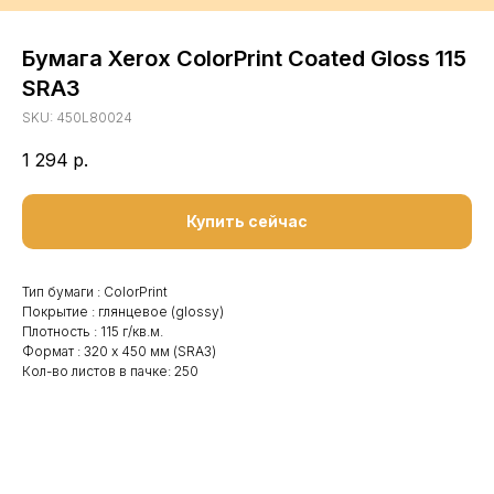
Бумага Xerox ColorPrint Coated Gloss 115
SRA3
SKU:
450L80024
1 294
р.
Купить сейчас
Тип бумаги : ColorPrint
Покрытие : глянцевое (glossy)
Плотность : 115 г/кв.м.
Формат : 320 x 450 мм (SRA3)
Кол-во листов в пачке: 250