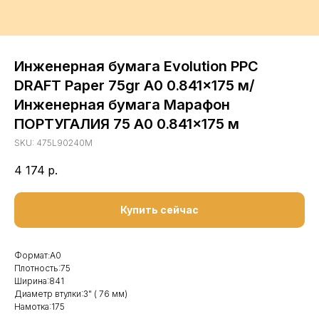
Инженерная бумага Evolution PPC
DRAFT Paper 75gr A0 0.841x175 м/
Инженерная бумага Марафон
ПОРТУГАЛИЯ 75 A0 0.841x175 м
SKU:
475L90240M
4 174
р.
Купить сейчас
Формат:А0
Плотность:75
Ширина:841
Диаметр втулки:3" ( 76 мм)
Намотка:175