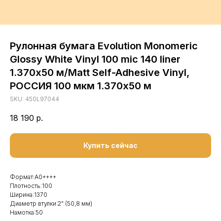
Рулонная бумага Evolution Monomeric
Glossy White Vinyl 100 mic 140 liner
1.370х50 м/Matt Self-Adhesive Vinyl,
РОССИЯ 100 мкм 1.370х50 м
SKU:
450L97044
18 190
р.
Купить сейчас
Формат:А0++++
Плотность:100
Ширина:1370
Диаметр втулки:2" (50,8 мм)
Намотка:50