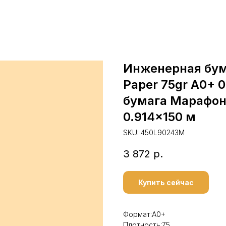
Инженерная бума
Paper 75gr A0+ 
бумага Марафон
0.914x150 м
SKU:
450L90243M
3 872
р.
Купить сейчас
Формат:А0+
Плотность:75